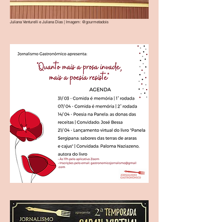
Juliana Venturelli e Juliana Dias | Imagem: @gourmetadois